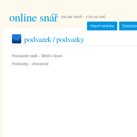
online snář
ONLINE SNÁŘ – VÝKLAD SNŮ
Hlavní stránka
Databáz
podvazek / podvazky
Podvazek najíti – štěstí v lásce
Podvazky – churavost