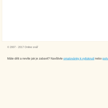
© 2007 - 2017 Online snář
Máte děti a nevíte jak je zabavit? Navštivte
omalovánky k vytisknutí
nebo
poh