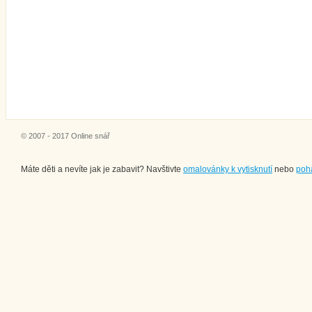
© 2007 - 2017 Online snář
Máte děti a nevíte jak je zabavit? Navštivte
omalovánky k vytisknutí
nebo
poh