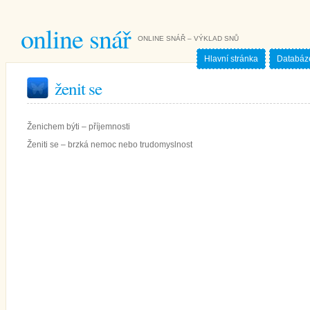
online snář
ONLINE SNÁŘ – VÝKLAD SNŮ
Hlavní stránka
Databáz
ženit se
Ženichem býti – příjemnosti
Ženiti se – brzká nemoc nebo trudomyslnost