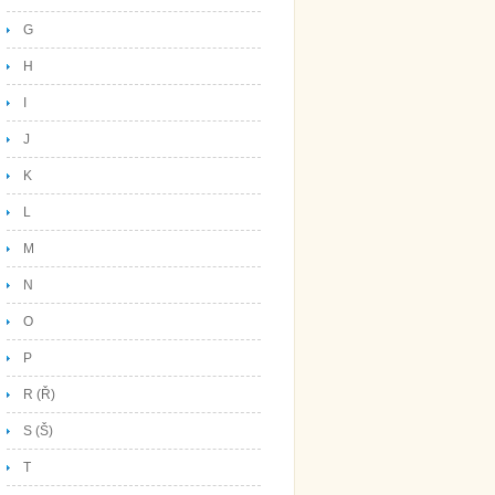
G
H
I
J
K
L
M
N
O
P
R (Ř)
S (Š)
T