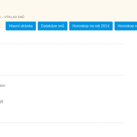
 – VÝKLAD SNŮ
Hlavní stránka
Databáze snů
Horoskop na rok 2014
Horoskop n
elem
ýti