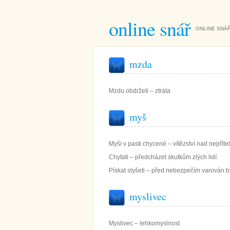
online snář
ONLINE SNÁŘ
mzda
Mzdu obdržeti – ztráta
myš
Myši v pasti chycené – vítězství nad nepřít
Chytati – předcházet skutkům zlých lidí
Pískat slyšeti – před nebezpečím varován b
myslivec
Myslivec – lehkomyslnost