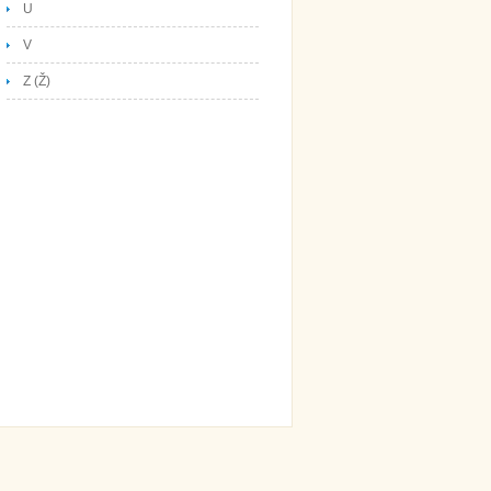
U
V
Z (Ž)