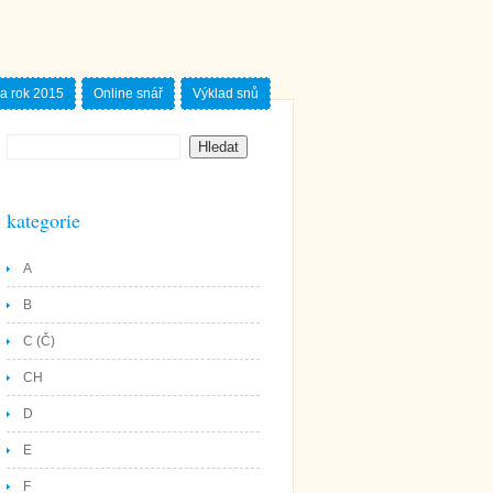
a rok 2015
Online snář
Výklad snů
kategorie
A
B
C (Č)
CH
D
E
F