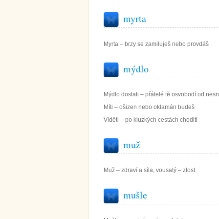
myrta
Myrta – brzy se zamiluješ nebo provdáš
mýdlo
Mýdlo dostati – přátelé tě osvobodí od nesn
Míti – ošizen nebo oklamán budeš
Viděti – po kluzkých cestách choditi
muž
Muž – zdraví a síla, vousatý – zlost
mušle