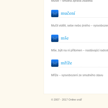
Mušle – smutná zpráva zdaleka
mučení
Mučit viděti, sebe nebo jiného – vysvobozen
mše
Mše, býti na ní přítomen – nastávající rados
mříže
Mříže – vysvobození ze smutného stavu
© 2007 - 2017 Online snář