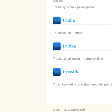
vůli míti
Třešňový strom – pěkné počasí
truhla
Truhlu koupiti – ztráta
trubka
Trubka, do ní foukati – dobré vyhlídky
trpaslík
Trpaslíka viděti – od slabých nepřátel pron
© 2007 - 2017 Online snář