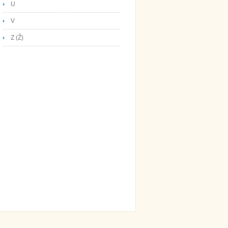
U
V
Z (Ž)