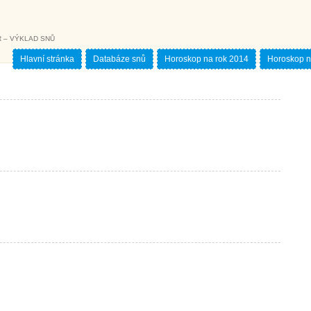
 – VÝKLAD SNŮ
Hlavní stránka
Databáze snů
Horoskop na rok 2014
Horoskop n