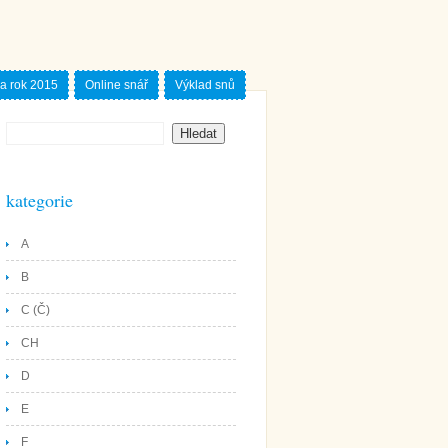
a rok 2015
Online snář
Výklad snů
kategorie
A
B
C (Č)
CH
D
E
F