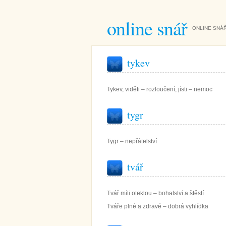
online snář
ONLINE SNÁŘ
tykev
Tykev, viděti – rozloučení, jísti – nemoc
tygr
Tygr – nepřátelství
tvář
Tvář míti oteklou – bohatství a štěstí
Tváře plné a zdravé – dobrá vyhlídka