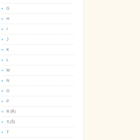
G
H
I
J
K
L
M
N
O
P
R (Ř)
S (Š)
T