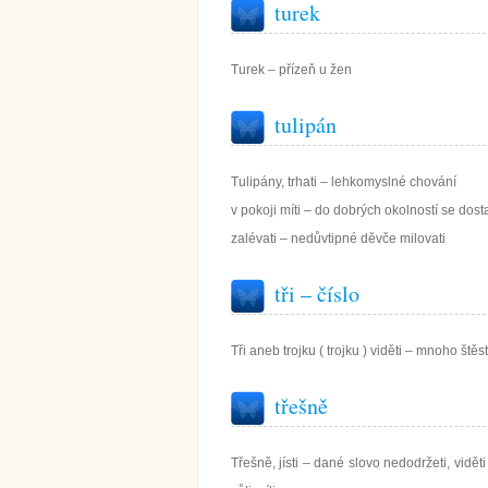
turek
Turek – přízeň u žen
tulipán
Tulipány, trhati – lehkomyslné chování
v pokoji míti – do dobrých okolností se dos
zalévati – nedůvtipné děvče milovati
tři – číslo
Tři aneb trojku ( trojku ) viděti – mnoho štěst
třešně
Třešně, jísti – dané slovo nedodržeti, viděti