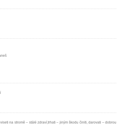
taneš
í
 viseti na stromě – stálé zdraví,trhati – jiným škodu činiti, darovati – dobrou