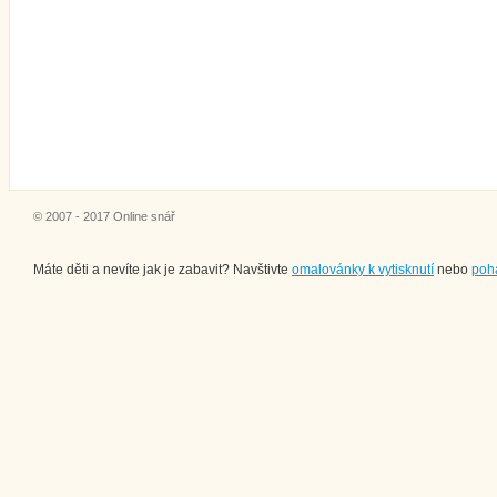
© 2007 - 2017 Online snář
Máte děti a nevíte jak je zabavit? Navštivte
omalovánky k vytisknutí
nebo
poh