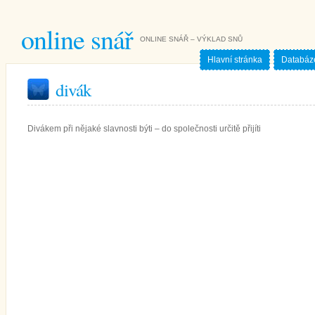
online snář
ONLINE SNÁŘ – VÝKLAD SNŮ
Hlavní stránka
Databáz
divák
Divákem při nějaké slavnosti býti – do společnosti určitě přijíti