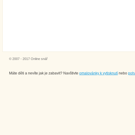
© 2007 - 2017 Online snář
Máte děti a nevíte jak je zabavit? Navštivte
omalovánky k vytisknutí
nebo
poh