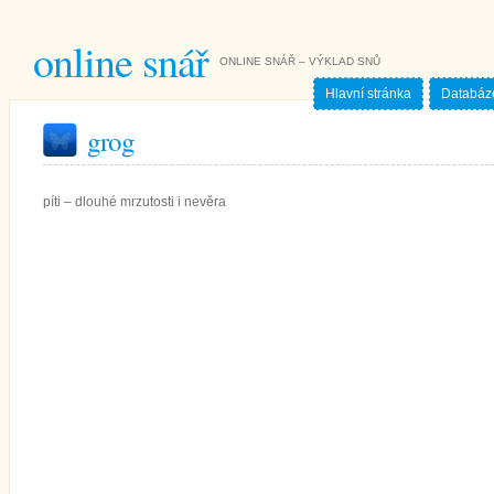
online snář
ONLINE SNÁŘ – VÝKLAD SNŮ
Hlavní stránka
Databáz
grog
píti – dlouhé mrzutosti i nevěra