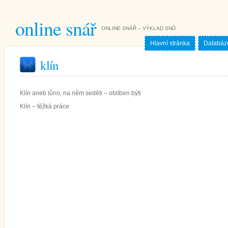
online snář
ONLINE SNÁŘ – VÝKLAD SNŮ
Hlavní stránka
Databáz
klín
Klín aneb lůno, na něm seděti – oblíben býti
Klín – těžká práce