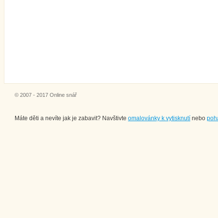
© 2007 - 2017 Online snář
Máte děti a nevíte jak je zabavit? Navštivte
omalovánky k vytisknutí
nebo
poh