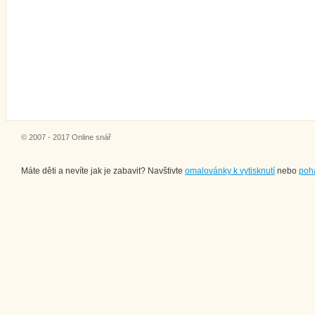
© 2007 - 2017 Online snář
Máte děti a nevíte jak je zabavit? Navštivte
omalovánky k vytisknutí
nebo
poh