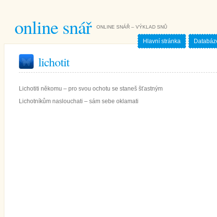
online snář
ONLINE SNÁŘ – VÝKLAD SNŮ
Hlavní stránka
Databáz
lichotit
Lichotiti někomu – pro svou ochotu se staneš šťastným
Lichotníkům naslouchati – sám sebe oklamati