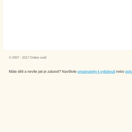
© 2007 - 2017 Online snář
Máte děti a nevíte jak je zabavit? Navštivte
omalovánky k vytisknutí
nebo
poh