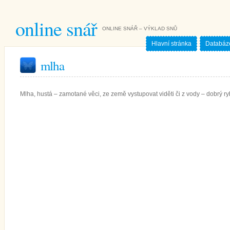
online snář
ONLINE SNÁŘ – VÝKLAD SNŮ
Hlavní stránka
Databáz
mlha
Mlha, hustá – zamotané věci, ze země vystupovat viděti či z vody – dobrý r