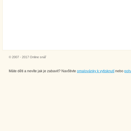
© 2007 - 2017 Online snář
Máte děti a nevíte jak je zabavit? Navštivte
omalovánky k vytisknutí
nebo
poh