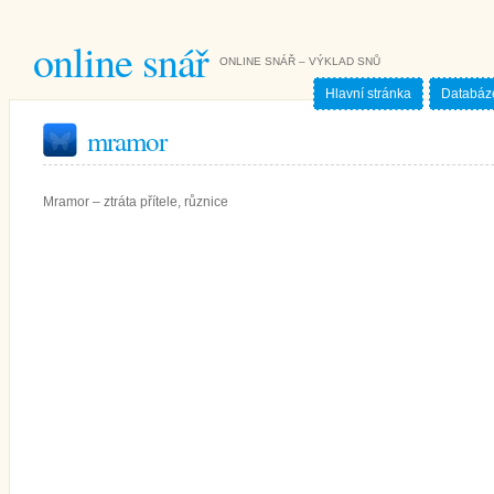
online snář
ONLINE SNÁŘ – VÝKLAD SNŮ
Hlavní stránka
Databáz
mramor
Mramor – ztráta přítele, různice