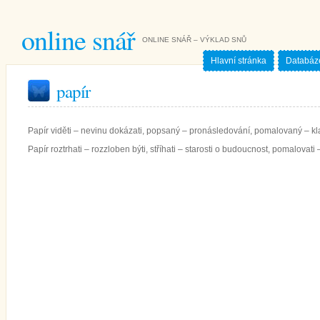
online snář
ONLINE SNÁŘ – VÝKLAD SNŮ
Hlavní stránka
Databáz
papír
Papír viděti – nevinu dokázati, popsaný – pronásledování, pomalovaný – k
Papír roztrhati – rozzloben býti, stříhati – starosti o budoucnost, pomalova