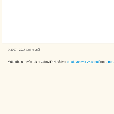
© 2007 - 2017 Online snář
Máte děti a nevíte jak je zabavit? Navštivte
omalovánky k vytisknutí
nebo
poh