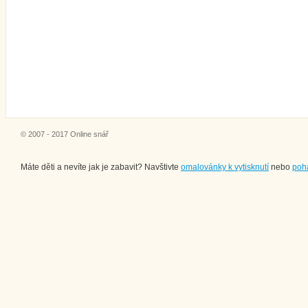
© 2007 - 2017 Online snář
Máte děti a nevíte jak je zabavit? Navštivte
omalovánky k vytisknutí
nebo
poh