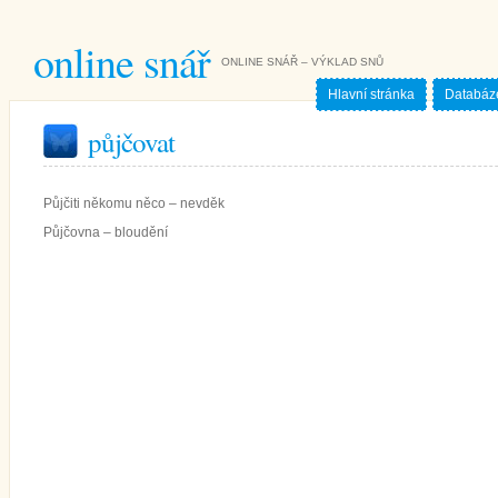
online snář
ONLINE SNÁŘ – VÝKLAD SNŮ
Hlavní stránka
Databáz
půjčovat
Půjčiti někomu něco – nevděk
Půjčovna – bloudění