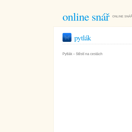
online snář
ONLINE SNÁŘ
pytlák
Pytlák – štěstí na cestách