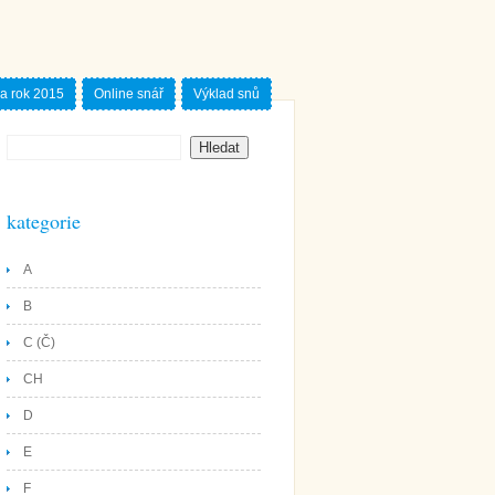
a rok 2015
Online snář
Výklad snů
kategorie
A
B
C (Č)
CH
D
E
F