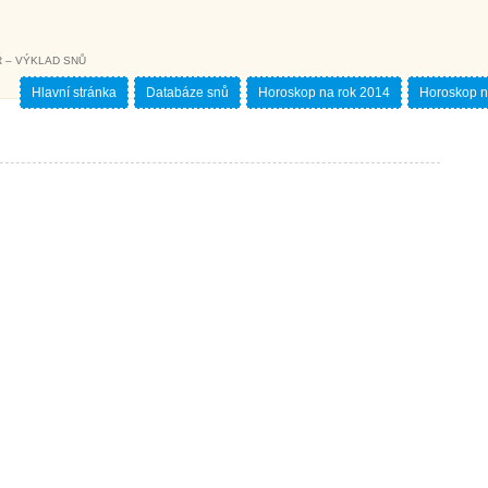
 – VÝKLAD SNŮ
Hlavní stránka
Databáze snů
Horoskop na rok 2014
Horoskop n