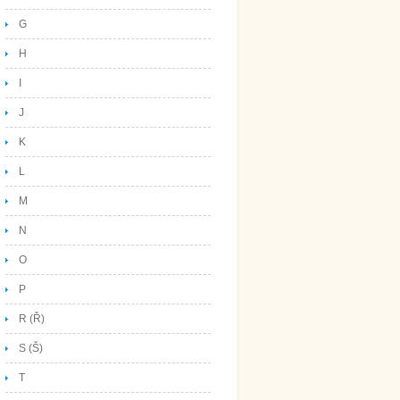
G
H
I
J
K
L
M
N
O
P
R (Ř)
S (Š)
T