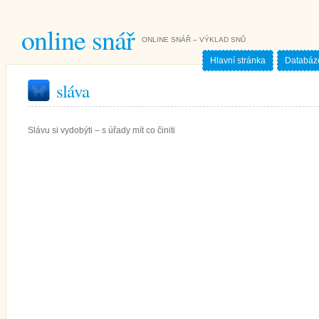
online snář
ONLINE SNÁŘ – VÝKLAD SNŮ
Hlavní stránka
Databáz
sláva
Slávu si vydobýti – s úřady mít co činiti