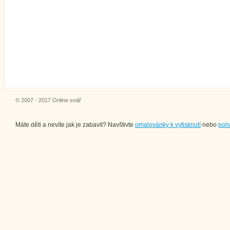
© 2007 - 2017 Online snář
Máte děti a nevíte jak je zabavit? Navštivte
omalovánky k vytisknutí
nebo
poh