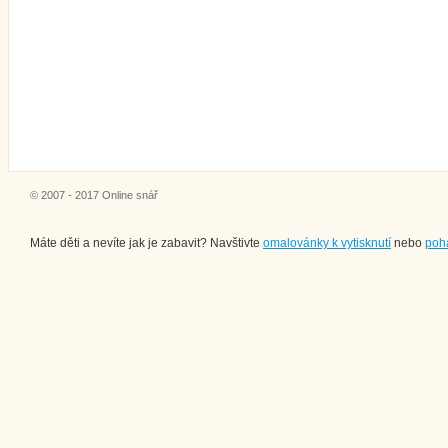
© 2007 - 2017 Online snář
Máte děti a nevíte jak je zabavit? Navštivte
omalovánky k vytisknutí
nebo
poh