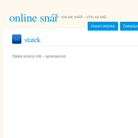
online snář
ONLINE SNÁŘ – VÝKLAD SNŮ
Hlavní stránka
Databáz
statek
Statek krásný míti – spokojenost