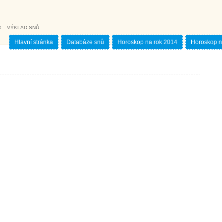
 – VÝKLAD SNŮ
Hlavní stránka
Databáze snů
Horoskop na rok 2014
Horoskop n