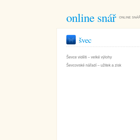
online snář
ONLINE SNÁŘ
švec
Ševce viděti – velké výlohy
Ševcovské nářadí – užitek a zisk