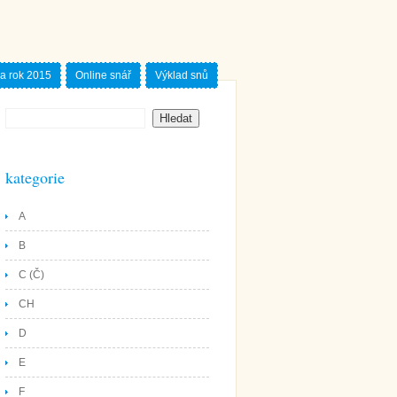
a rok 2015
Online snář
Výklad snů
kategorie
A
B
C (Č)
CH
D
E
F