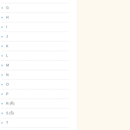
G
H
I
J
K
L
M
N
O
P
R (Ř)
S (Š)
T