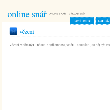
online snář
ONLINE SNÁŘ – VÝKLAD SNŮ
Hlavní stránka
Databáz
vězení
Vězení, v něm býti – hádka, nepříjemnosti, viděti – polepšení, do něj býti ve