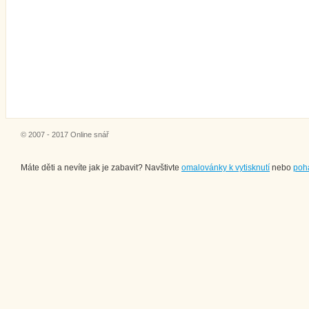
© 2007 - 2017 Online snář
Máte děti a nevíte jak je zabavit? Navštivte
omalovánky k vytisknutí
nebo
poh