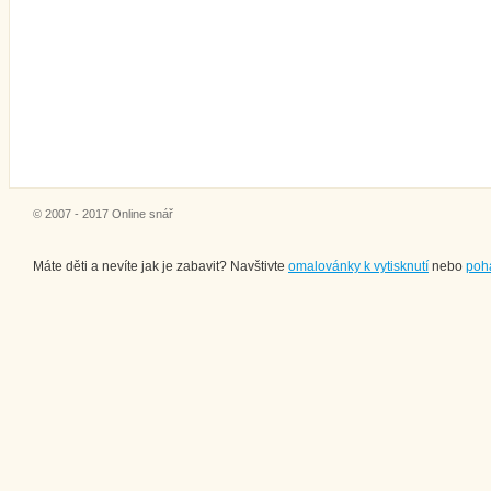
© 2007 - 2017 Online snář
Máte děti a nevíte jak je zabavit? Navštivte
omalovánky k vytisknutí
nebo
poh