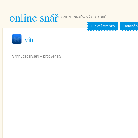
online snář
ONLINE SNÁŘ – VÝKLAD SNŮ
Hlavní stránka
Databáz
vítr
Vítr hučet slyšeti – protivenství