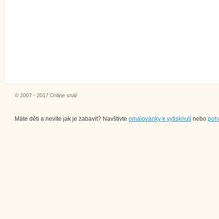
© 2007 - 2017 Online snář
Máte děti a nevíte jak je zabavit? Navštivte
omalovánky k vytisknutí
nebo
poh