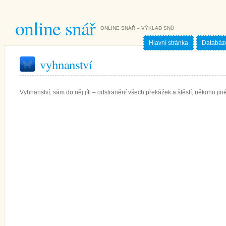
online snář
ONLINE SNÁŘ – VÝKLAD SNŮ
Hlavní stránka
Databáz
vyhnanství
Vyhnanství, sám do něj jíti – odstranění všech překážek a štěstí, někoho jinéh