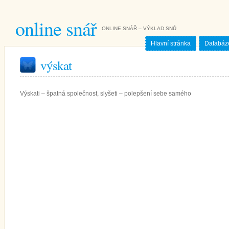
online snář
ONLINE SNÁŘ – VÝKLAD SNŮ
Hlavní stránka
Databáz
výskat
Výskati – špatná společnost, slyšeti – polepšení sebe samého