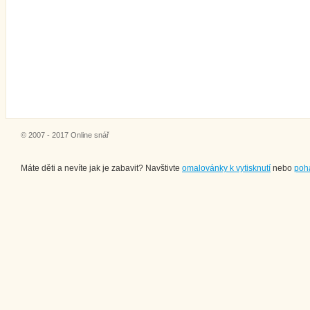
© 2007 - 2017 Online snář
Máte děti a nevíte jak je zabavit? Navštivte
omalovánky k vytisknutí
nebo
poh