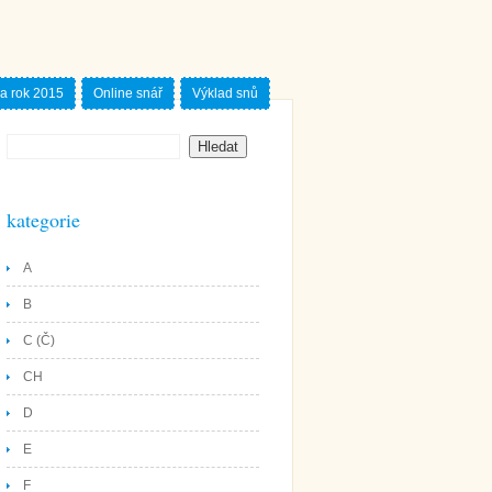
a rok 2015
Online snář
Výklad snů
kategorie
A
B
C (Č)
CH
D
E
F