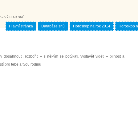
 – VÝKLAD SNŮ
Hlavní stránka
Databáze snů
Horoskop na rok 2014
Horoskop n
y dosáhnouti, rozbořiti – s někým se potýkati, vystavět viděti – pilnost a
ěstí pro tebe a tvou rodinu