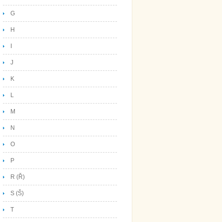
G
H
I
J
K
L
M
N
O
P
R (Ř)
S (Š)
T