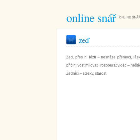
online snář
ONLINE SNÁŘ
zeď
Zeď, přes ni lézti – nesnáze přemoci, lásk
přičinlivost milovati, rozbourat viděti – nešt
Zedníci – stesky, starost