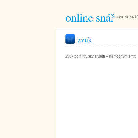
online snář
ONLINE SNÁŘ
zvuk
Zvuk polní trubky slyšeti – nemocným smrt