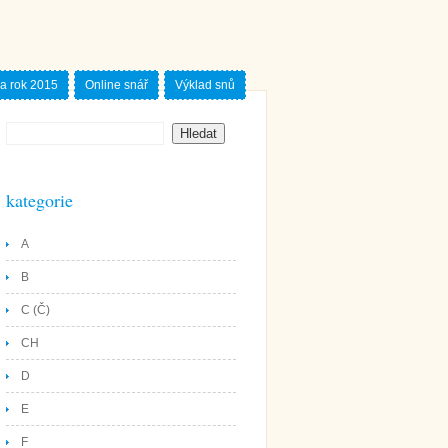
a rok 2015
Online snář
Výklad snů
kategorie
A
B
C (Č)
CH
D
E
F