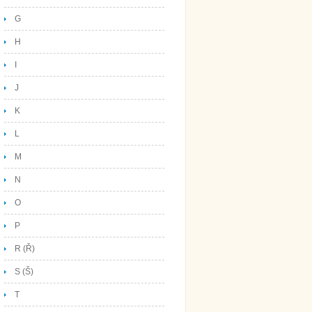
G
H
I
J
K
L
M
N
O
P
R (Ř)
S (Š)
T