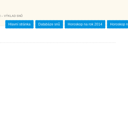
 – VÝKLAD SNŮ
Hlavní stránka
Databáze snů
Horoskop na rok 2014
Horoskop n